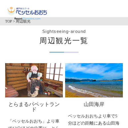
TOP
>
周辺観光
Sightseeing-around
周辺観光一覧
とらまるパペットラン
山田海岸
ド
ベッセルおおちより車で5
「ベッセルおおち」より車
分ほどの距離にある山田海