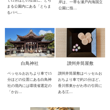
で12分ほどの位置に、とら
岸は、一帯を瀬戸内海国立
まる公園内にある「とらま
公園に指…
るパペ…
白鳥神社
讃州井筒屋敷
ベッセルおおちより車で15
讃州井筒屋敷はベッセルお
分ほどの位置にある白鳥神
おちより車で約25分ほど。
社の境内には環境省選定の
香川県東かがわ市の引田に
「かお…
ある江…